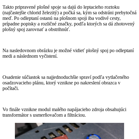
Takto pripravené plošné spoje sa dajú do leptacieho roztoku
(najčastejšie chlorid železitý) a počká sa, kým sa odstráni prebytočná
meď. Po odleptaní ostanú na plošnom spoji iba vodivé cesty,
prípadne popisky a rozličné značky, podľa ktorých sa dá zhotovený
plošný spoj zarovnať a obstrihnúť.
Na nasledovnom obrázku je možné vidieť plošný spoj po odleptaní
medi a následnom vyčistení.
Osadenie súčiastok sa najjednoduchšie spraví podľa vytlačeného
osadzovacieho plánu, ktorý vznikne po nakreslení obrazca v
počítači.
Vo finále vznikne modul malého napájacieho zdroja obsahujúci
transformátor s usmerňovačom a filtráciou.