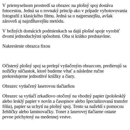
V priemyselnom prostredí sa obrazec na plošný spoj dostáva
fotocestou. Jedná sa o rovnaký princíp ako v prípade vyhotovovania
fotografií z klasického filmu. Jedná sa o najpresnejšiu, avšak
zároveň aj najzdĺhavejšiu metódu.
V bežných domácich podmienkach sa dajú plošné spoje vyrobiť
dvomi jednoduchými spôsobmi. Oba si krátko predstavíme.
Nakreslenie obrazca fixou
Očistený plošný spoj sa prelepí vytlačeným obrazcom, predierujú sa
nožičky súčiastok, ktoré budeme vŕtať a následne ručne
prekreslujeme jednotlivé krúžky a čiary.
Obrazec vytlačený laserovou tlačiarňou
Obrazec sa vytlačí zrkadlovo otočený na vhodný papier (pololesklý
alebo lesklý papier v novín a časopisov alebo špecializovaná transfer
fólia), papier sa uchytí na plošný spoj. Tento sa nažehlí s pomocou
žehličky alebo laminovačky. Toner z laserovej tlačiarne ostane
pevne prichytený na medennej vrstve.