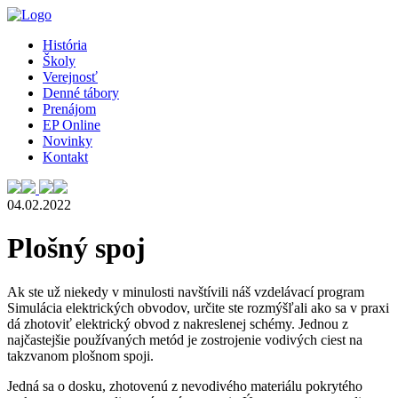
História
Školy
Verejnosť
Denné tábory
Prenájom
EP Online
Novinky
Kontakt
04.02.2022
Plošný spoj
Ak ste už niekedy v minulosti navštívili náš vzdelávací program
Simulácia elektrických obvodov, určite ste rozmýšľali ako sa v praxi
dá zhotoviť elektrický obvod z nakreslenej schémy. Jednou z
najčastejšie používaných metód je zostrojenie vodivých ciest na
takzvanom plošnom spoji.
Jedná sa o dosku, zhotovenú z nevodivého materiálu pokrytého