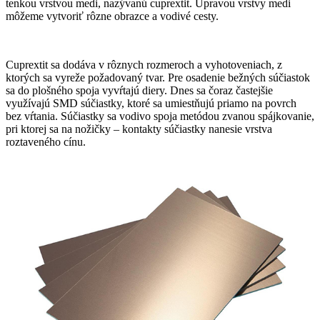
tenkou vrstvou medi, nazývanú cuprextit. Úpravou vrstvy medi
môžeme vytvoriť rôzne obrazce a vodivé cesty.
Cuprextit sa dodáva v rôznych rozmeroch a vyhotoveniach, z
ktorých sa vyreže požadovaný tvar. Pre osadenie bežných súčiastok
sa do plošného spoja vyvŕtajú diery. Dnes sa čoraz častejšie
využívajú SMD súčiastky, ktoré sa umiestňujú priamo na povrch
bez vŕtania. Súčiastky sa vodivo spoja metódou zvanou spájkovanie,
pri ktorej sa na nožičky – kontakty súčiastky nanesie vrstva
roztaveného cínu.