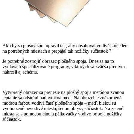
Ako by sa plošný spoj upravil tak, aby obsahoval vodivé spoje len
na potrebných miestach a prepájal tak nožičky súčiastok ?
Je potrebné zostrojiť obrazec plošného spoja. Dnes sa na to
využívajú špecializované programy, v ktorých sa zväčša predtým
nakreslí aj schéma.
Vytvorený obrazec sa prenesie na plošný spoj a metódou zvanou
leptanie sa odstráni nadbytočná meď. Na obrazci je znázornená
modrou farbou vodivá časť plošného spoja – meď, bielou sú
vyobrazené nevodivé miesta, šedou obrysy súčiastok. Na zelené
miesta sa s pomocou cínu a pájkovačky vodivo pripoja nožičky
súčiastok.