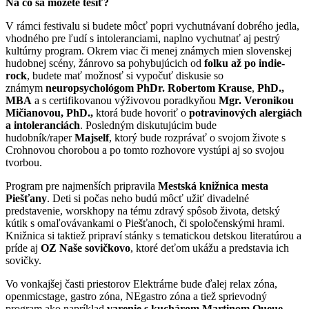
Na čo sa môžete tešiť?
V rámci festivalu si budete môcť popri vychutnávaní dobrého jedla,
vhodného pre ľudí s intoleranciami, naplno vychutnať aj pestrý
kultúrny program. Okrem viac či menej známych mien slovenskej
hudobnej scény, žánrovo sa pohybujúcich od
folku až po indie
-
rock
, budete mať možnosť si vypočuť diskusie so
známym
neuropsychológom PhDr. Robertom Krause
,
PhD.,
MBA
a s certifikovanou výživovou poradkyňou
Mgr.
Veronikou
Mičianovou,
PhD.,
ktorá bude hovoriť o
potravinových alergiách
a intoleranciách
. Posledným diskutujúcim bude
hudobník/raper
Majself
, ktorý bude rozprávať o svojom živote s
Crohnovou chorobou a po tomto rozhovore vystúpi aj so svojou
tvorbou.
Program pre najmenších pripravila
Mestská knižnica mesta
Piešťany
. Deti si počas neho budú môcť užiť divadelné
predstavenie, worskhopy na tému zdravý spôsob života, detský
kútik s omaľovávankami o Piešťanoch, či spoločenskými hrami.
Knižnica si taktiež pripraví stánky s tematickou detskou literatúrou a
príde aj
OZ Naše sovičkovo
, ktoré deťom ukážu a predstavia ich
sovičky.
Vo vonkajšej časti priestorov Elektrárne bude ďalej relax zóna,
openmicstage, gastro zóna, NEgastro zóna a tiež sprievodný
program ako napríklad
varenie s kuchárom Martinom Queue
.