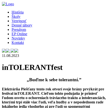
História
Školy
Verejnosť
Denné tábory
Prenájom
EP Online
Novinky
Kontakt
11.08.2023
inTOLERANTfest
„Buďme k sebe tolerantní.”
Elektrárňa Piešťany tento rok otvorí svoje brány prvýkrát pre
festival inTOLERANT. Cieľom tohto podujatia je priniesť
ľudom osvetu o ochoreniach tráviaceho traktu a intoleranciách,
ktorými trpí stále viac ľudí, veľa hudby a v neposlednom rade
lokálneho jedla vhodného aj pre ľudí so spomenutými