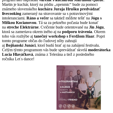
Martin je kuchár, ktorý na pódiu „openmic“ bude za pomoci
známeho slovenského
kuchára Juraja Hrušku predvádzať
livecooking
zameraný na stravovanie sa s potravinovými
intoleranciami.
Ráno a večer
sa taktiež môžete tešiť na
Jógu s
Miškou Kocianovou
. Tá sa za pekného počasia bude konať
na
streche Elektrárne
. Cvičenie bude orientované na
Jin Jógu
,
ktorá sa zameriava okrem iného aj na
podporu trávenia
. Okrem
toho vás rozhýbe aj
tanečný workshop s Ferdžom Haar
. Popri
tomto programe občas do ľudovej nôty zahrajú
aj
Bojňanskí Junáci
, ktorí budú hrať aj na zahájení festivalu.
Celým týmto programom vás bude sprevádzať skvelá
moderátorka
Lucia Hlaváčková
, známa z Telerána a tiež z posledného
ročníka Let ́s dance!