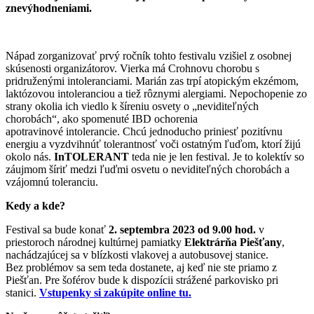
znevýhodneniami.
Nápad zorganizovať prvý ročník tohto festivalu vzišiel z osobnej
skúsenosti organizátorov. Vierka má Crohnovu chorobu s
pridruženými intoleranciami. Marián zas trpí atopickým ekzémom,
laktózovou intoleranciou a tiež rôznymi alergiami. Nepochopenie zo
strany okolia ich viedlo k šíreniu osvety o „neviditeľných
chorobách“, ako spomenuté IBD ochorenia
apotravinové intolerancie. Chcú jednoducho priniesť pozitívnu
energiu a vyzdvihnúť tolerantnosť voči ostatným ľuďom, ktorí žijú
okolo nás.
InTOLERANT
teda nie je len festival. Je to kolektív so
záujmom šíriť medzi ľuďmi osvetu o neviditeľných chorobách a
vzájomnú toleranciu.
Kedy a kde?
Festival sa bude konať
2. septembra 2023 od 9.00 hod.
v
priestoroch národnej kultúrnej pamiatky
Elektrárňa Piešťany
,
nachádzajúcej sa v blízkosti vlakovej a autobusovej stanice.
Bez problémov sa sem teda dostanete, aj keď nie ste priamo z
Piešťan. Pre šoférov bude k dispozícii strážené parkovisko pri
stanici.
Vstupenky si zakúpite online tu.