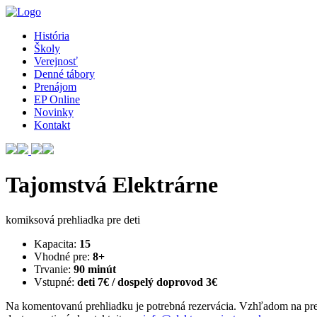
História
Školy
Verejnosť
Denné tábory
Prenájom
EP Online
Novinky
Kontakt
Tajomstvá Elektrárne
komiksová prehliadka pre deti
Kapacita:
15
Vhodné pre:
8+
Trvanie:
90 minút
Vstupné:
deti 7€ / dospelý doprovod 3€
Na komentovanú prehliadku je potrebná rezervácia. Vzhľadom na prebi