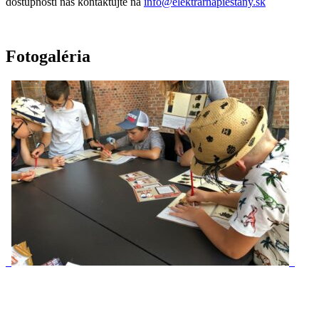
dostupnosti nás kontaktujte na
info@elektrarnapiestany.sk
Fotogaléria