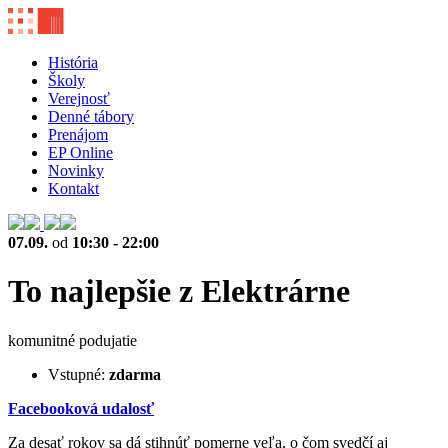
História
Školy
Verejnosť
Denné tábory
Prenájom
EP Online
Novinky
Kontakt
07.09.
od
10:30 - 22:00
To najlepšie z Elektrárne
komunitné podujatie
Vstupné:
zdarma
Facebooková udalos
ť
Za desať rokov sa dá stihnúť pomerne veľa, o čom svedčí aj