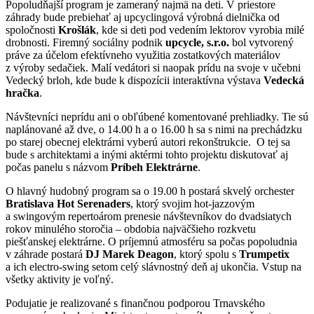
Popoludňajší program je zameraný najmä na deti. V priestore
záhrady bude prebiehať aj upcyclingová výrobná dielnička od
spoločnosti
Krošlák
, kde si deti pod vedením lektorov vyrobia milé
drobnosti. Firemný sociálny podnik
upcycle, s.r.o.
bol vytvorený
práve za účelom efektívneho využitia zostatkových materiálov
z výroby sedačiek. Malí vedátori si naopak prídu na svoje v učebni
Vedecký brloh, kde bude k dispozícii interaktívna výstava
Vedecká
hračka
.
Návštevníci neprídu ani o obľúbené komentované prehliadky. Tie sú
naplánované až dve, o 14.00 h a o 16.00 h sa s nimi na prechádzku
po starej obecnej elektrárni vyberú autori rekonštrukcie. O tej sa
bude s architektami a inými aktérmi tohto projektu diskutovať aj
počas panelu s názvom
Príbeh Elektrárne
.
O hlavný hudobný program sa o 19.00 h postará skvelý orchester
Bratislava Hot Serenaders
, ktorý svojim hot-jazzovým
a swingovým repertoárom prenesie návštevníkov do dvadsiatych
rokov minulého storočia – obdobia najväčšieho rozkvetu
piešťanskej elektrárne. O príjemnú atmosféru sa počas popoludnia
v záhrade postará
DJ Marek Deagon
, ktorý spolu s
Trumpetix
a ich electro-swing setom celý slávnostný deň aj ukončia. Vstup na
všetky aktivity je voľný.
Podujatie je realizované s finančnou podporou Trnavského