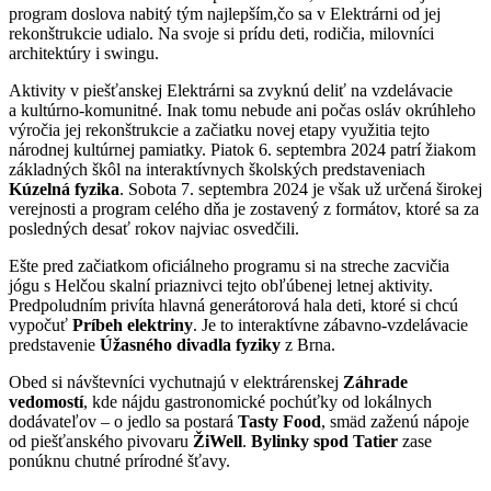
program doslova nabitý tým najlepším,čo sa v Elektrárni od jej
rekonštrukcie udialo. Na svoje si prídu deti, rodičia, milovníci
architektúry i swingu.
Aktivity v piešťanskej Elektrárni sa zvyknú deliť na vzdelávacie
a kultúrno-komunitné. Inak tomu nebude ani počas osláv okrúhleho
výročia jej rekonštrukcie a začiatku novej etapy využitia tejto
národnej kultúrnej pamiatky. Piatok 6. septembra 2024 patrí žiakom
základných škôl na interaktívnych školských predstaveniach
Kúzelná fyzika
. Sobota 7. septembra 2024 je však už určená širokej
verejnosti a program celého dňa je zostavený z formátov, ktoré sa za
posledných desať rokov najviac osvedčili.
Ešte pred začiatkom oficiálneho programu si na streche zacvičia
jógu s Helčou skalní priaznivci tejto obľúbenej letnej aktivity.
Predpoludním privíta hlavná generátorová hala deti, ktoré si chcú
vypočuť
Príbeh elektriny
. Je to interaktívne zábavno-vzdelávacie
predstavenie
Úžasného divadla fyziky
z Brna.
Obed si návštevníci vychutnajú v elektrárenskej
Záhrade
vedomostí
, kde nájdu gastronomické pochúťky od lokálnych
dodávateľov – o jedlo sa postará
Tasty Food
, smäd zaženú nápoje
od piešťanského pivovaru
ŽiWell
.
Bylinky spod Tatier
zase
ponúknu chutné prírodné šťavy.